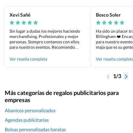
Xevi Sañé
Bosco Soler
Sin lugar a dudas los mejores haciendo
Ha sido un placer t
merchandising. Profesionales y mejor
Billingham ❤️ Enca
personas. Siempre contamos con ellos
para nuestro evento
para nuestros eventos. Recomiendo
maja que es su gente
Grupo Billingham sin dudar!
los productos cuand
100% recomendado
Ver reseña completa
Ver reseña complet
1/3
Más categorías de regalos publicitarios para
empresas
Abanicos personalizados
Agendas publicitarias
Bolsas personalizadas baratas