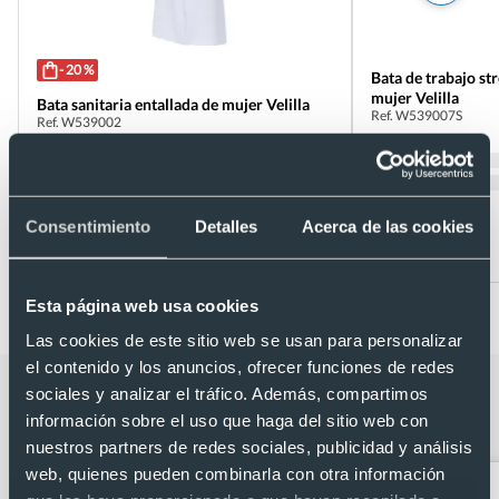
- 20 %
Bata de trabajo st
mujer Velilla
Bata sanitaria entallada de mujer Velilla
Ref. W539007S
Ref. W539002
Recíbelo
Recíbelo
Consentimiento
Detalles
Acerca de las cookies
Desde 16,49 €
Desde 17,65 €
Esta página web usa cookies
Las cookies de este sitio web se usan para personalizar
el contenido y los anuncios, ofrecer funciones de redes
Categorías relacionadas con Bata
sociales y analizar el tráfico. Además, compartimos
información sobre el uso que haga del sitio web con
blanca manga corta de mujer Velilla
nuestros partners de redes sociales, publicidad y análisis
web, quienes pueden combinarla con otra información