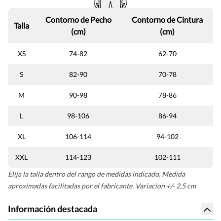
Contorno de Pecho
Contorno de Cintura
Talla
(cm)
(cm)
XS
74-82
62-70
S
82-90
70-78
M
90-98
78-86
L
98-106
86-94
XL
106-114
94-102
XXL
114-123
102-111
Elija la talla dentro del rango de medidas indicado. Medida
aproximadas facilitadas por el fabricante. Variacion +/- 2,5 cm
Información destacada