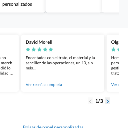
personalizados
David Morell
Olga Na
rupo
Encantados con el trato, el material y la
Hemos rea
l merch
sencillez de las operaciones, un 10, sin
personali
dió lo
más....
gestión ha
lidad de
trato per
os.
quedara p
gente tan
Ver reseña completa
Ver rese
1/3
Bolsas de papel personalizadas