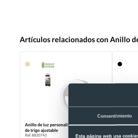
Artículos relacionados con Anillo 
Consentimiento
Anillo de luz personalizado con LED y caña
Soporte m
de trigo ajustable
plegable
Ref. 8820743
Ref. 882220
Esta página web usa cookie