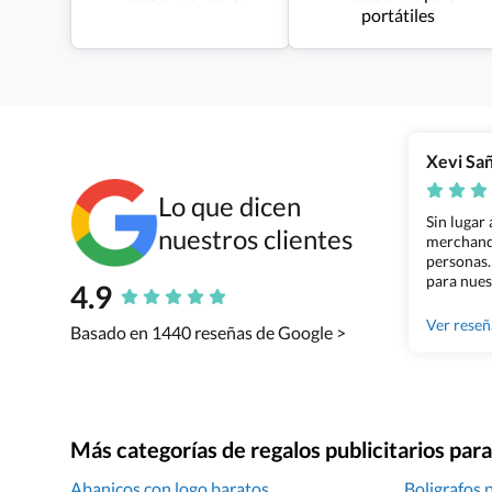
portátiles
Xevi Sa
Lo que dicen
Sin lugar
nuestros clientes
merchandi
personas.
para nues
4.9
Grupo Bil
Ver rese
Basado en 1440 reseñas de Google >
Más categorías de regalos publicitarios pa
Abanicos con logo baratos
Boligrafos 