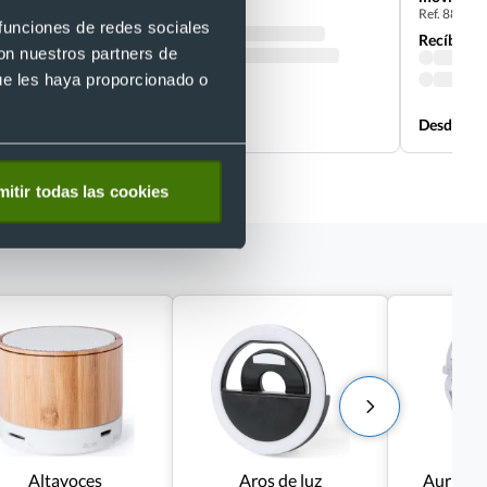
Ref. 88679
Recíbelo
 funciones de redes sociales
Recíbelo
con nuestros partners de
ue les haya proporcionado o
Desde 0,15 €
Desde 0,4
itir todas las cookies
Altavoces
Aros de luz
Auricula