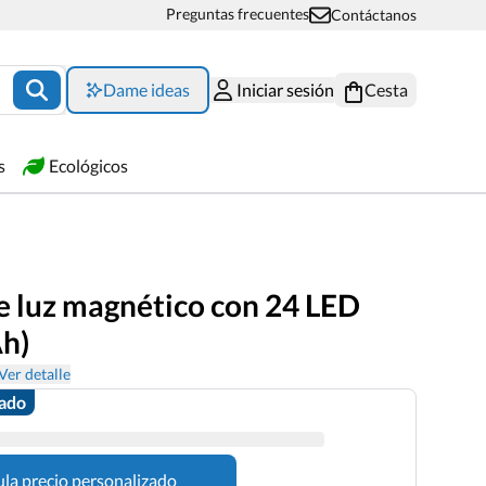
Preguntas frecuentes
Contáctanos
Dame ideas
Iniciar sesión
Cesta
s
Ecológicos
e luz magnético con 24 LED
h)
Ver detalle
zado
ula precio personalizado