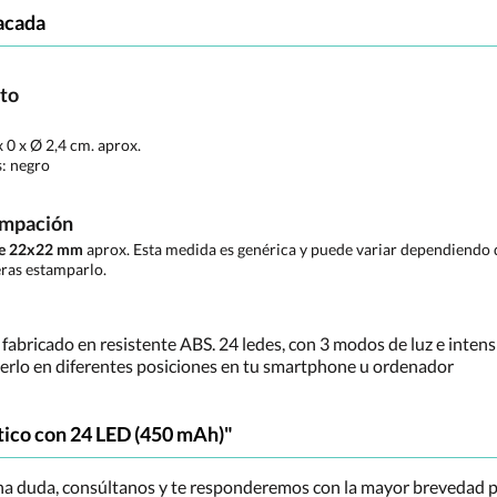
acada
cto
x 0 x Ø 2,4 cm. aprox.
s:
negro
ampación
de 22x22 mm
aprox. Esta medida es genérica y puede variar dependiendo d
ras estamparlo.
fabricado en resistente ABS. 24 ledes, con 3 modos de luz e intens
nerlo en diferentes posiciones en tu smartphone u ordenador
tico con 24 LED (450 mAh)"
una duda, consúltanos y te responderemos con la mayor brevedad p