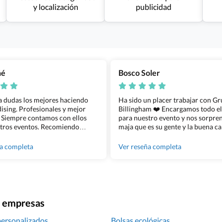
y localización
publicidad
ñé
Bosco Soler
 a dudas los mejores haciendo
Ha sido un placer trabajar con G
sing. Profesionales y mejor
Billingham ❤️ Encargamos todo e
 Siempre contamos con ellos
para nuestro evento y nos sorpren
tros eventos. Recomiendo
maja que es su gente y la buena ca
lingham sin dudar!
los productos cuando los recibim
100% recomendado!!
ña completa
Ver reseña completa
ra empresas
personalizados
Bolsas ecológicas