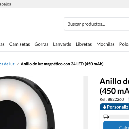
rabajos
Buscar productos...
las
Camisetas
Gorras
Lanyards
Libretas
Mochilas
Polo
/
s de luz
Anillo de luz magnético con 24 LED (450 mAh)
Anillo d
(450 mA
Ref: 8822260
Personali
Calc