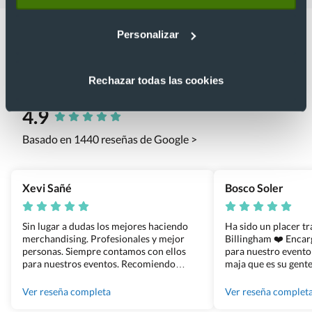
Personalizar
Rechazar todas las cookies
Lo que dicen nuestros clientes
4.9
Basado en 1440 reseñas de Google >
Xevi Sañé
Bosco Soler
Sin lugar a dudas los mejores haciendo
Ha sido un placer t
merchandising. Profesionales y mejor
Billingham ❤️ Enca
personas. Siempre contamos con ellos
para nuestro evento
para nuestros eventos. Recomiendo
maja que es su gente
Grupo Billingham sin dudar!
los productos cuand
100% recomendado
Ver reseña completa
Ver reseña complet