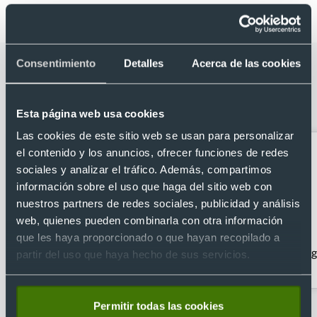
Consentimiento
Detalles
Acerca de las cookies
Categorías relacionadas con Agenda
día página 2026 de corcho y lino con
funda 20,5 x 25 cm
Esta página web usa cookies
Las cookies de este sitio web se usan para personalizar
el contenido y los anuncios, ofrecer funciones de redes
sociales y analizar el tráfico. Además, compartimos
información sobre el uso que haga del sitio web con
nuestros partners de redes sociales, publicidad y análisis
web, quienes pueden combinarla con otra información
que les haya proporcionado o que hayan recopilado a
Agendas día por página
Agendas ecológicas
Ag
partir del uso que haya hecho de sus servicios.
personalizadas
Permitir todas las cookies