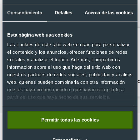
Categorías relacionadas con
Proyector 180º con 5000 lúmenes wifi
Consentimiento
Detalles
Acerca de las cookies
bluetooth hasta 1080p
Esta página web usa cookies
Las cookies de este sitio web se usan para personalizar
el contenido y los anuncios, ofrecer funciones de redes
sociales y analizar el tráfico. Además, compartimos
información sobre el uso que haga del sitio web con
nuestros partners de redes sociales, publicidad y análisis
Accesorios Tablet
Accesorios para PC
Ac
web, quienes pueden combinarla con otra información
que les haya proporcionado o que hayan recopilado a
partir del uso que haya hecho de sus servicios.
Permitir todas las cookies