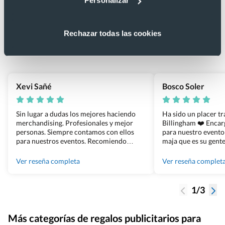
Personalizar
Lo que dicen nuestros clientes
4.9
Rechazar todas las cookies
Basado en 1440 reseñas de Google >
Xevi Sañé
Bosco Soler
Sin lugar a dudas los mejores haciendo
Ha sido un placer t
merchandising. Profesionales y mejor
Billingham ❤️ Enca
personas. Siempre contamos con ellos
para nuestro evento
para nuestros eventos. Recomiendo
maja que es su gente
Grupo Billingham sin dudar!
los productos cuand
100% recomendado
Ver reseña completa
Ver reseña complet
1/3
Más categorías de regalos publicitarios para