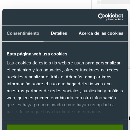
Desde 0,52 €
Desde 0,53 €
Consentimiento
Detalles
Acerca de las cookies
Categorías relacionadas con Neceser
Esta página web usa cookies
iriam
Las cookies de este sitio web se usan para personalizar
el contenido y los anuncios, ofrecer funciones de redes
sociales y analizar el tráfico. Además, compartimos
información sobre el uso que haga del sitio web con
nuestros partners de redes sociales, publicidad y análisis
web, quienes pueden combinarla con otra información
que les haya proporcionado o que hayan recopilado a
partir del uso que haya hecho de sus servicios.
Accesorios de viaje
Bandoleras
personalizadas