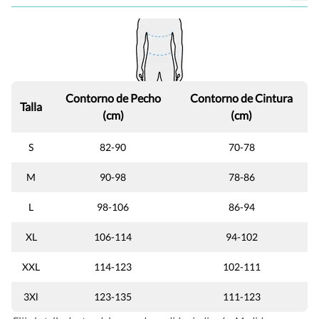
Contorno de Pecho
Contorno de Cintura
Talla
(cm)
(cm)
S
82-90
70-78
M
90-98
78-86
L
98-106
86-94
XL
106-114
94-102
XXL
114-123
102-111
3Xl
123-135
111-123