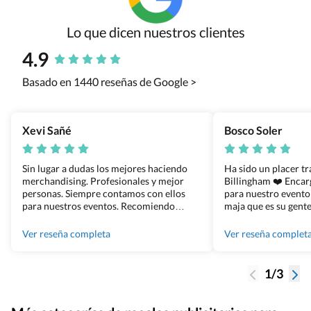
Lo que dicen nuestros clientes
4.9
Basado en 1440 reseñas de Google >
Xevi Sañé
Bosco Soler
Sin lugar a dudas los mejores haciendo
Ha sido un placer t
merchandising. Profesionales y mejor
Billingham ❤️ Enca
personas. Siempre contamos con ellos
para nuestro evento
para nuestros eventos. Recomiendo
maja que es su gente
Grupo Billingham sin dudar!
los productos cuand
100% recomendado
Ver reseña completa
Ver reseña complet
1/3