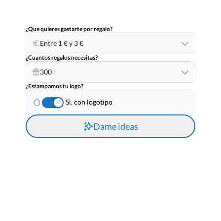
¿Que quieres gastarte por regalo?
Entre 1 € y 3 €
¿Cuantos regalos necesitas?
300
¿Estampamos tu logo?
Si, con logotipo
Dame ideas