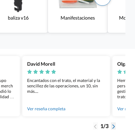
baliza v16
Manifestaciones
Monos 
ba
David Morell
Olga Na
rupo
Encantados con el trato, el material y la
Hemos rea
l merch
sencillez de las operaciones, un 10, sin
personali
dió lo
más....
gestión ha
lidad de
trato per
os.
quedara p
gente tan
Ver reseña completa
Ver rese
1/3