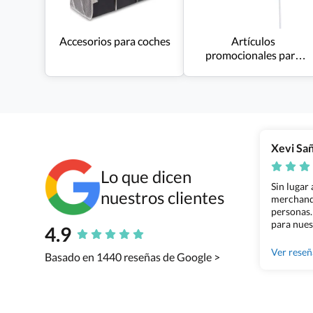
Accesorios para coches
Artículos
promocionales para
campañas políticas
Xevi Sa
Lo que dicen
Sin lugar
nuestros clientes
merchandi
personas.
para nues
4.9
Grupo Bil
Ver rese
Basado en 1440 reseñas de Google >