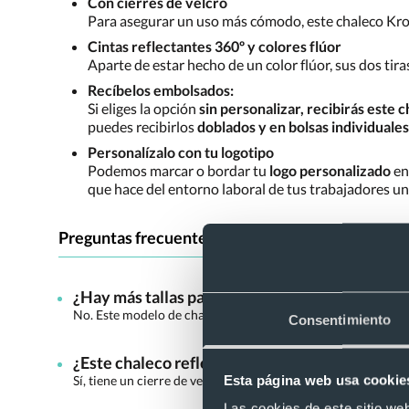
Con cierres de velcro
Para asegurar un uso más cómodo, este chaleco Kross
Cintas reflectantes 360º y colores flúor
Aparte de estar hecho de un color flúor, sus dos tira
Recíbelos embolsados:
Si eliges la opción
sin personalizar, recibirás este
puedes recibirlos
doblados y en bolsas individuales
Personalízalo con tu logotipo
Podemos marcar o bordar tu
logo personalizado
en
que hace del entorno laboral de tus trabajadores un
Preguntas frecuentes sobre "Chaleco reflectan
¿Hay más tallas para el chaleco reflectante h
No. Este modelo de chaleco es de talla única.
Consentimiento
¿Este chaleco reflectante homologado Kross tie
Esta página web usa cookie
Sí, tiene un cierre de velcro.
Las cookies de este sitio we