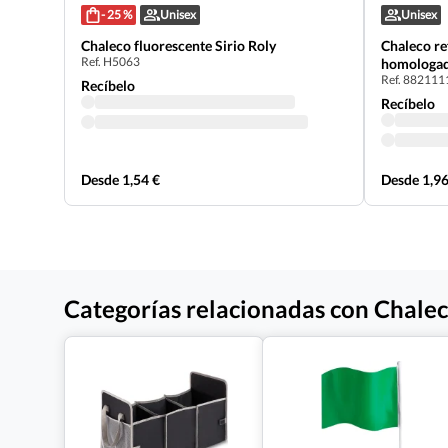
- 25 %
Unisex
Unisex
Chaleco fluorescente Sirio Roly
Chaleco ref
Ref. H5063
homologado
Ref. 882111
Recíbelo
Recíbelo
Desde 1,54 €
Desde 1,96
Categorías relacionadas con Chale