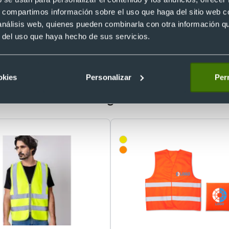
 embolsado?
s, compartimos información sobre el uso que haga del sitio web 
ue llegan en un estado óptimo.
 análisis web, quienes pueden combinarla con otra información q
r del uso que haya hecho de sus servicios.
¿Tienes dudas sobre este producto?
okies
Personalizar
Perm
o reflectante homologado Kross