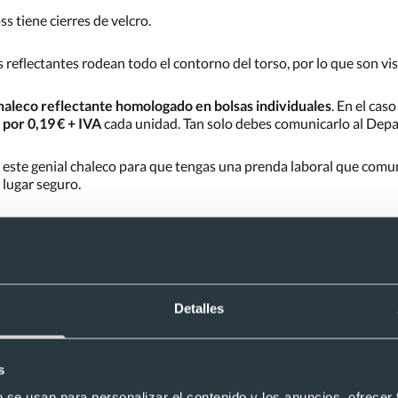
 tiene cierres de velcro.
s reflectantes rodean todo el contorno del torso, por lo que son vi
 chaleco reflectante homologado en bolsas individuales
. En el cas
 por 0,19 € + IVA
cada unidad. Tan solo debes comunicarlo al Depa
 este genial chaleco para que tengas una prenda laboral que comu
 lugar seguro.
te homologado Kross"
omologado Kross?
Detalles
ne algún tipo de cierre?
s
b se usan para personalizar el contenido y los anuncios, ofrecer