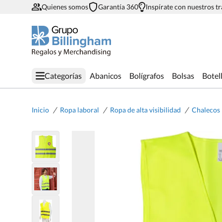
Quienes somos
Garantía 360
Inspírate con nuestros t
Categorías
Abanicos
Bolígrafos
Bolsas
Botel
/
/
/
Inicio
Ropa laboral
Ropa de alta visibilidad
Chalecos 