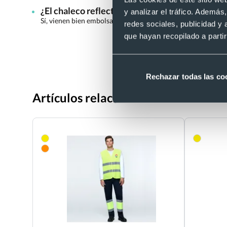
¿El chaleco reflectante Kross viene doblado y
y analizar el tráfico. Ademá
Sí, vienen bien embolsados individualmente para asegurar q
redes sociales, publicidad y
que hayan recopilado a parti
Rechazar todas las co
Artículos relacionados con Chalec