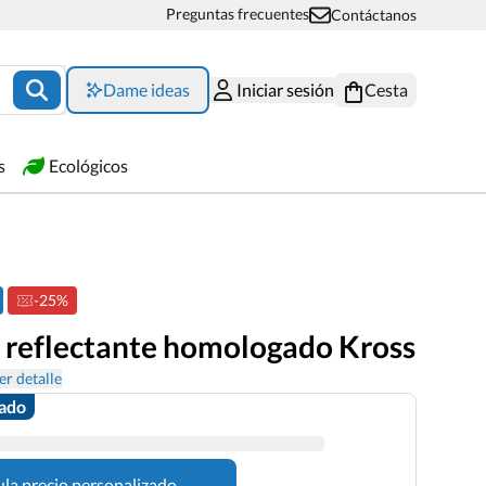
Preguntas frecuentes
Contáctanos
Dame ideas
Iniciar sesión
Cesta
s
Ecológicos
-25%
 reflectante homologado Kross
er detalle
zado
ula precio personalizado