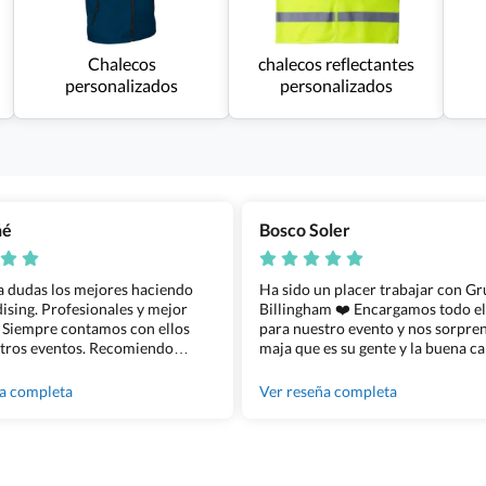
Chalecos
chalecos reflectantes
personalizados
personalizados
ñé
Bosco Soler
 a dudas los mejores haciendo
Ha sido un placer trabajar con G
sing. Profesionales y mejor
Billingham ❤️ Encargamos todo e
 Siempre contamos con ellos
para nuestro evento y nos sorpren
tros eventos. Recomiendo
maja que es su gente y la buena ca
lingham sin dudar!
los productos cuando los recibim
100% recomendado!!
ña completa
Ver reseña completa