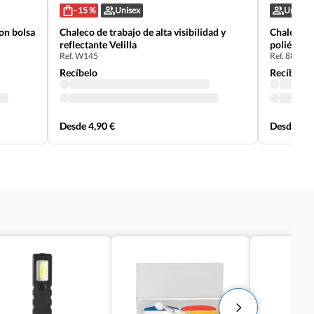
- 15 %
Unisex
Unisex
con bolsa
Chaleco de trabajo de alta visibilidad y
Chaleco do
reflectante Velilla
poliéster
Ref. W145
Ref. 88216
Safrox
Recíbelo
Recíbelo
Desde 4,90 €
Desde 1,4