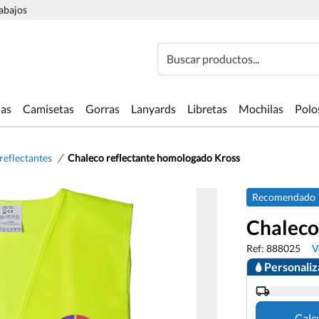
rabajos
Buscar productos...
las
Camisetas
Gorras
Lanyards
Libretas
Mochilas
Polo
/
reflectantes
Chaleco reflectante homologado Kross
Recomendado
Chaleco
Ref: 888025
V
Personali
Calc