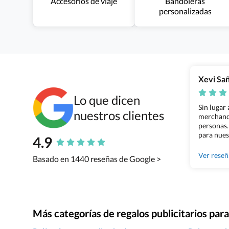
Accesorios de viaje
Bandoleras
personalizadas
Xevi Sa
Lo que dicen
Sin lugar
nuestros clientes
merchandi
personas.
para nues
4.9
Grupo Bil
Ver rese
Basado en 1440 reseñas de Google >
Más categorías de regalos publicitarios pa