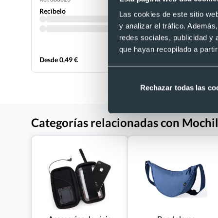
Recíbelo
Recíbelo
Las cookies de este sitio we
y analizar el tráfico. Ademá
redes sociales, publicidad y
que hayan recopilado a parti
Desde 0,49 €
Desde 0,97
Rechazar todas las co
Categorías relacionadas con Mochil