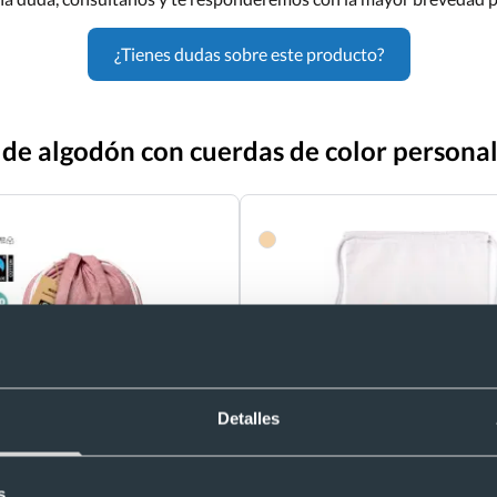
¿Tienes dudas sobre este producto?
 de algodón con cuerdas de color persona
Detalles
Eco
ila de cuerdas algodón
140g/m2 acabado cosido
Mochila ecológica personalizable d
s
6