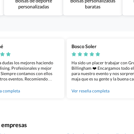
Bolsas de deporte
Bolsas personalizadas
personalizadas
baratas
ñé
Bosco Soler
 a dudas los mejores haciendo
Ha sido un placer trabajar con G
sing. Profesionales y mejor
Billingham ❤️ Encargamos todo e
 Siempre contamos con ellos
para nuestro evento y nos sorpren
tros eventos. Recomiendo
maja que es su gente y la buena ca
lingham sin dudar!
los productos cuando los recibim
100% recomendado!!
ña completa
Ver reseña completa
ra empresas