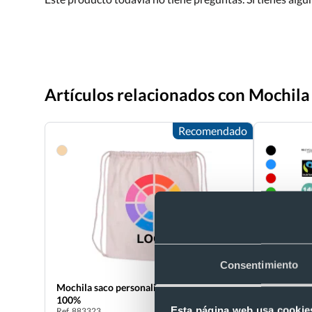
Artículos relacionados con Mochila
Recomendado
Consentimiento
Mochila saco personalizada de algodón
Bolsa moch
100%
fairtrade 
Esta página web usa cookie
Ref. 883323
Ref. 882077