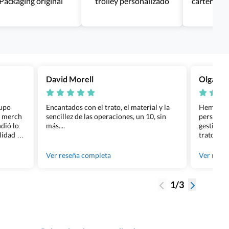
Packaging original
trolley personalizado
carteras p
David Morell
Olga Na
rupo
Encantados con el trato, el material y la
Hemos rea
l merch
sencillez de las operaciones, un 10, sin
personali
dió lo
más....
gestión ha
lidad de
trato per
os.
quedara p
gente tan
Ver reseña completa
Ver rese
1/3