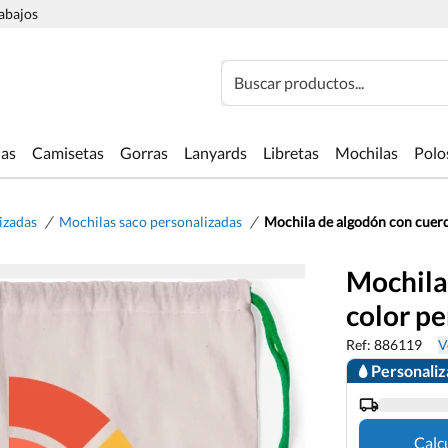
rabajos
Buscar productos...
las
Camisetas
Gorras
Lanyards
Libretas
Mochilas
Polo
/
/
izadas
Mochilas saco personalizadas
Mochila de algodón con cuerd
Mochila
color p
Ref: 886119
V
Personali
Calc