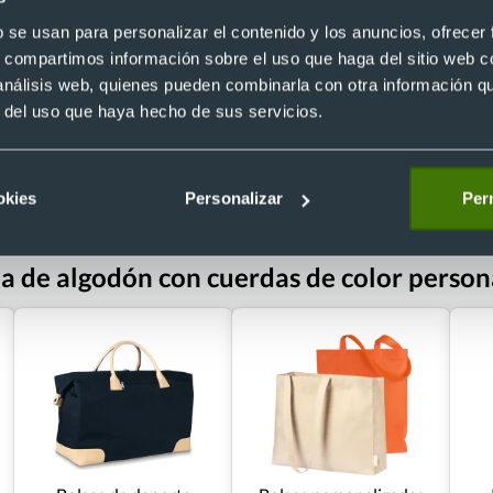
algodón 120 g/m²
Ref. 885982
b se usan para personalizar el contenido y los anuncios, ofrecer
Recíbelo
s, compartimos información sobre el uso que haga del sitio web 
 análisis web, quienes pueden combinarla con otra información q
r del uso que haya hecho de sus servicios.
 €
Desde 0,74 €
okies
Personalizar
Perm
a de algodón con cuerdas de color person