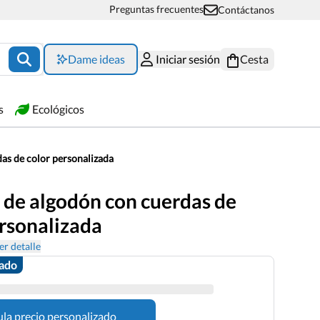
Preguntas frecuentes
Contáctanos
Dame ideas
Iniciar sesión
Cesta
s
Ecológicos
as de color personalizada
 de algodón con cuerdas de
ersonalizada
er detalle
zado
ula precio personalizado