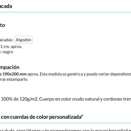
acada
cto
tacadas:
Algodón
41 cm. aprox.
s:
negro
ampación
 de 190x200 mm
aprox. Esta medida es genérica y puede variar dependiendo
ras estamparlo.
n 100% de 120g/m2. Cuerpo en color crudo natural y cordones tren
con cuerdas de color personalizada"
una duda, consúltanos y te responderemos con la mayor brevedad p