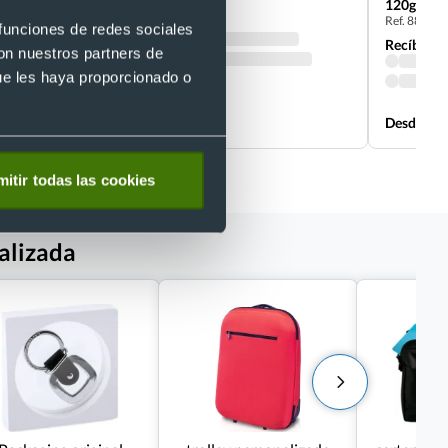
120g/m2 re
Ref. 88209
Recíbelo
 funciones de redes sociales
Recíbelo
con nuestros partners de
ue les haya proporcionado o
Desde 0,59 €
Desde 0,9
itir todas las cookies
alizada