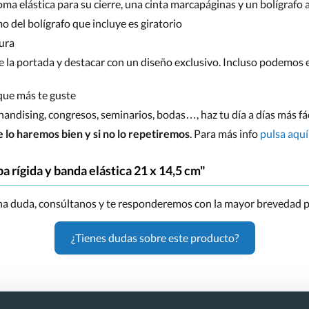
oma elástica para su cierre, una cinta marcapáginas y un bolígrafo 
 del bolígrafo que incluye es giratorio
tura
de la portada y destacar con un diseño exclusivo. Incluso podemos 
que más te guste
handising, congresos, seminarios, bodas…, haz tu día a días más f
 lo haremos bien y si no lo repetiremos
. Para más info
pulsa aquí
a rígida y banda elástica 21 x 14,5 cm"
una duda, consúltanos y te responderemos con la mayor brevedad p
¿Tienes dudas sobre este producto?
on logo, tapa rígida y banda elástica 21 x