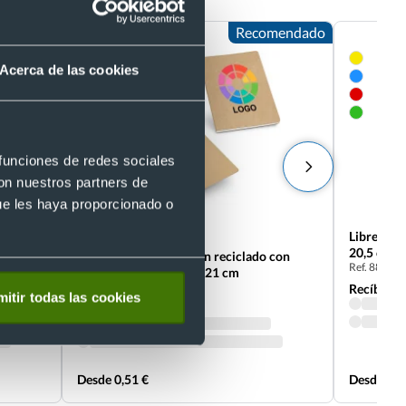
Recomendado
Acerca de las cookies
 funciones de redes sociales
con nuestros partners de
ue les haya proporcionado o
Eco
Libreta co
20,5 cm
 cartón
Cuaderno eco de cartón reciclado con
Ref. 88511
bolsillo interior 14,4 x 21 cm
Ref. P93439
Recíbelo
itir todas las cookies
Recíbelo
Desde 0,51 €
Desde 0,3