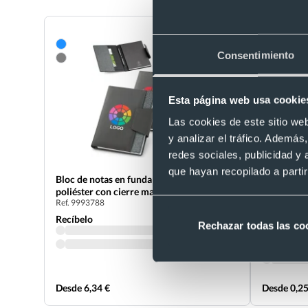
Consentimiento
Esta página web usa cookie
Las cookies de este sitio we
y analizar el tráfico. Ademá
redes sociales, publicidad y
que hayan recopilado a parti
Eco
Bloc de notas en funda de polipiel y
poliéster con cierre magnético 15,5 x 21,5
Libreta de 
Ref. 9993788
cm
reciclado 
Ref. P93461
Recíbelo
Rechazar todas las co
Recíbelo
Desde 6,34 €
Desde 0,25