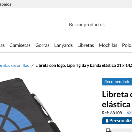
rabajos
Buscar productos...
las
Camisetas
Gorras
Lanyards
Libretas
Mochilas
Polo
/
bretas sin anillas
Libreta con logo, tapa rígida y banda elástica 21 x 14
Recomendado
Libreta 
elástica
Ref: 68108
Ver
Personali