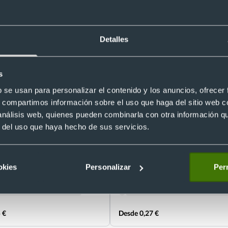
Detalles
s
b se usan para personalizar el contenido y los anuncios, ofrecer
s, compartimos información sobre el uso que haga del sitio web 
 análisis web, quienes pueden combinarla con otra información q
r del uso que haya hecho de sus servicios.
Eco
bolsillo ecológica de cartón
Libreta ecológica personalizada de
9,3 x 12,5 cm
reciclado 14,4 x 21 cm
Ref. 886108
okies
Personalizar
Perm
Recíbelo
 €
Desde 0,27 €