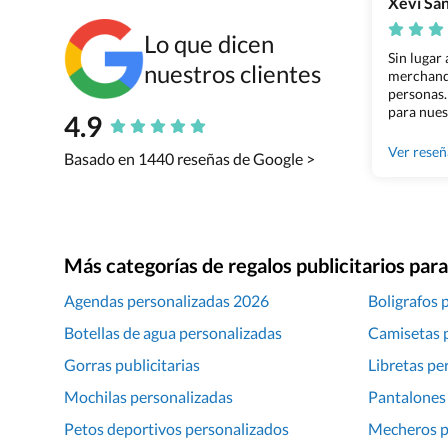
Xevi Sa
Lo que dicen
Sin lugar
nuestros clientes
merchandi
personas.
para nues
4.9
Grupo Bil
Ver rese
Basado en 1440 reseñas de Google >
Más categorías de regalos publicitarios pa
Agendas personalizadas 2026
Boligrafos 
Botellas de agua personalizadas
Camisetas 
Gorras publicitarias
Libretas pe
Mochilas personalizadas
Pantalones
Petos deportivos personalizados
Mecheros pu