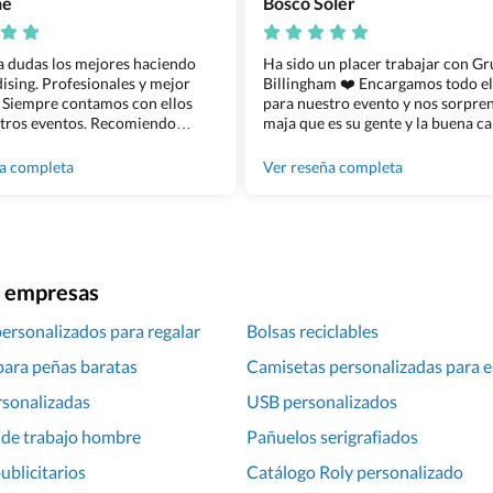
ñé
Bosco Soler
 a dudas los mejores haciendo
Ha sido un placer trabajar con G
sing. Profesionales y mejor
Billingham ❤️ Encargamos todo e
 Siempre contamos con ellos
para nuestro evento y nos sorpren
tros eventos. Recomiendo
maja que es su gente y la buena ca
lingham sin dudar!
los productos cuando los recibim
100% recomendado!!
ña completa
Ver reseña completa
ra empresas
personalizados para regalar
Bolsas reciclables
para peñas baratas
Camisetas personalizadas para 
rsonalizadas
USB personalizados
 de trabajo hombre
Pañuelos serigrafiados
blicitarios
Catálogo Roly personalizado