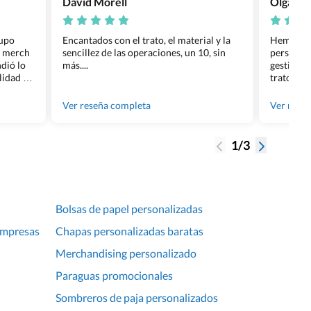
David Morell
Olga Na
rupo
Encantados con el trato, el material y la
Hemos rea
l merch
sencillez de las operaciones, un 10, sin
personali
dió lo
más....
gestión ha
lidad de
trato per
os.
quedara p
gente tan
Ver reseña completa
Ver rese
1/3
Bolsas de papel personalizadas
empresas
Chapas personalizadas baratas
Merchandising personalizado
Paraguas promocionales
Sombreros de paja personalizados