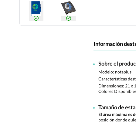
Información dest
Sobre el produ
Modelo: notaplus
Características des
Dimensiones:
21 x 1
Colores Disponible
Tamaño de est
El área máxima es
posición donde quie