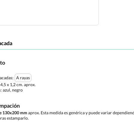
acada
cto
tacadas:
A rayas
4,5 x 1,2 cm. aprox.
s:
azul, negro
ampación
 de 130x200 mm
aprox. Esta medida es genérica y puede variar dependiendo
ras estamparlo.