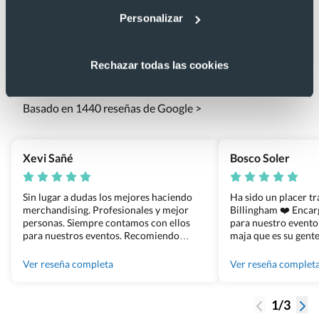
Personalizar
Lo que dicen nuestros clientes
Rechazar todas las cookies
4.9
Basado en 1440 reseñas de Google >
Xevi Sañé
Bosco Soler
Sin lugar a dudas los mejores haciendo
Ha sido un placer t
merchandising. Profesionales y mejor
Billingham ❤️ Enca
personas. Siempre contamos con ellos
para nuestro evento
para nuestros eventos. Recomiendo
maja que es su gente
Grupo Billingham sin dudar!
los productos cuand
100% recomendado
Ver reseña completa
Ver reseña complet
1/3