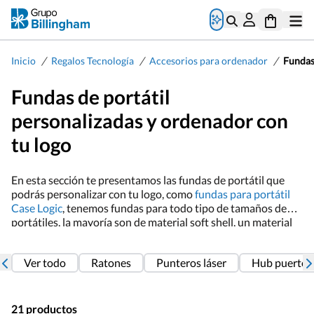
/
/
/
Inicio
Regalos Tecnología
Accesorios para ordenador
Fundas
Fundas de portátil
personalizadas y ordenador con
tu logo
En esta sección te presentamos las fundas de portátil que
podrás personalizar con tu logo, como
fundas para portátil
Case Logic
, tenemos fundas para todo tipo de tamaños de
portátiles, la mayoría son de material soft shell, un material
similar al neopreno con un tacto suave y agradable.
Personaliza estas fundas con el logo de tu empresa y haz una
Ver todo
Ratones
Punteros láser
Hub puertos
campaña de marca. pero si quieres ver carteras, desde aqui
accederás a nuestro catálogo de
carteras para ordenador
portátil
tenemos muchísimas opciones para portátiles de 14,
15.6 pulgadas y otras medidas
21 productos