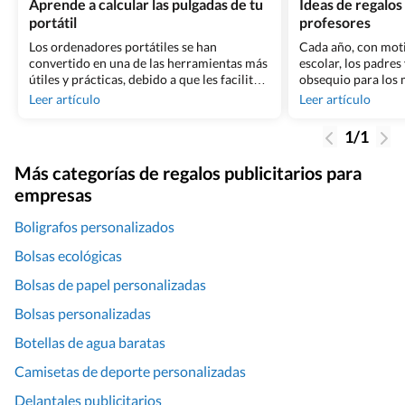
Aprende a calcular las pulgadas de tu
Ideas de regalos
portátil
profesores
Los ordenadores portátiles se han
Cada año, con moti
convertido en una de las herramientas más
escolar, los padres
útiles y prácticas, debido a que les facilitan
obsequio para los
a muchas personas poder realizar sus
de agradecimiento,
Leer artículo
Leer artículo
trabajos, estudios y demás labores desde
algo más original, 
ella. Estas vienen en una gran variedad de
personalizados par
1/1
pulgadas y grosores, algo que es vital saber
una excelente form
si estamos en busca de fundas o [&hellip;]
maestro o maestra 
Más categorías de regalos publicitarios para
jamás olvidará [&he
empresas
Boligrafos personalizados
Bolsas ecológicas
Bolsas de papel personalizadas
Bolsas personalizadas
Botellas de agua baratas
Camisetas de deporte personalizadas
Delantales publicitarios