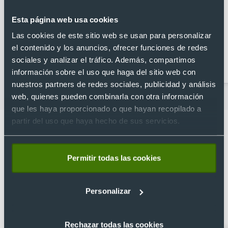
Esta página web usa cookies
Las cookies de este sitio web se usan para personalizar
el contenido y los anuncios, ofrecer funciones de redes
Abridores
Artículos para la cocina
sociales y analizar el tráfico. Además, compartimos
personalizados
información sobre el uso que haga del sitio web con
nuestros partners de redes sociales, publicidad y análisis
web, quienes pueden combinarla con otra información
que les haya proporcionado o que hayan recopilado a
partir del uso que haya hecho de sus servicios.
Permitir todas las cookies
Lo que dicen nuestros clientes
4.9
Personalizar
Basado en 1440 reseñas de Google >
Rechazar todas las cookies