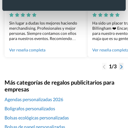
Xevi Sañé
Bosco Soler
Sin lugar a dudas los mejores haciendo
Ha sido un placer t
merchandising. Profesionales y mejor
Billingham ❤️ Enca
personas. Siempre contamos con ellos
para nuestro evento
para nuestros eventos. Recomiendo
maja que es su gente
Grupo Billingham sin dudar!
los productos cuand
100% recomendado
Ver reseña completa
Ver reseña complet
1/3
Más categorías de regalos publicitarios para
empresas
Agendas personalizadas 2026
Boligrafos personalizados
Bolsas ecológicas personalizadas
Bolsas de papel personalizadas