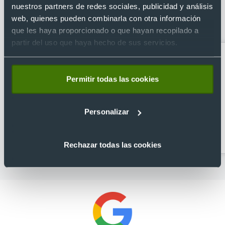
nuestros partners de redes sociales, publicidad y análisis
Categorías relacionadas con Cazadora
web, quienes pueden combinarla con otra información
alta visibilidad Velilla
que les haya proporcionado o que hayan recopilado a
partir del uso que haya hecho de sus servicios.
Permitir todas las cookies
Personalizar
Chalecos
Chalecos reflectantes
personalizados
Rechazar todas las cookies