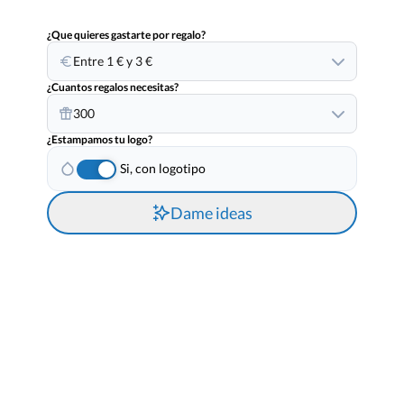
¿Que quieres gastarte por regalo?
Entre 1 € y 3 €
¿Cuantos regalos necesitas?
300
¿Estampamos tu logo?
Si, con logotipo
Dame ideas