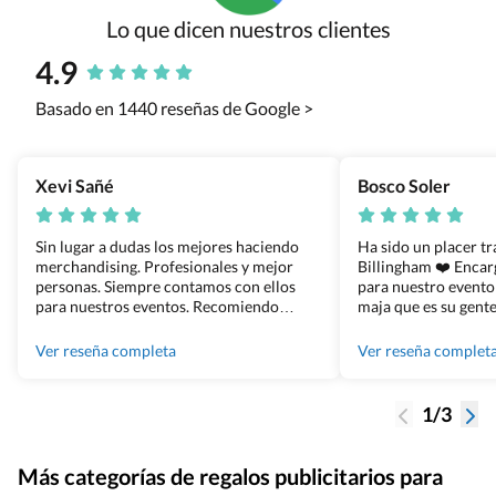
Lo que dicen nuestros clientes
4.9
Basado en 1440 reseñas de Google >
Xevi Sañé
Bosco Soler
Sin lugar a dudas los mejores haciendo
Ha sido un placer t
merchandising. Profesionales y mejor
Billingham ❤️ Enca
personas. Siempre contamos con ellos
para nuestro evento
para nuestros eventos. Recomiendo
maja que es su gente
Grupo Billingham sin dudar!
los productos cuand
100% recomendado
Ver reseña completa
Ver reseña complet
1/3
Más categorías de regalos publicitarios para