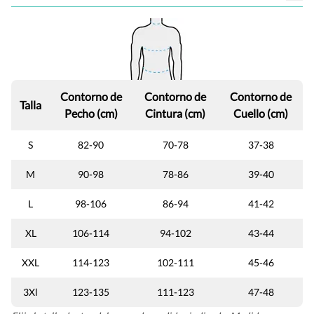
Contorno de
Contorno de
Contorno de
Talla
Pecho (cm)
Cintura (cm)
Cuello (cm)
S
82-90
70-78
37-38
M
90-98
78-86
39-40
L
98-106
86-94
41-42
XL
106-114
94-102
43-44
XXL
114-123
102-111
45-46
3Xl
123-135
111-123
47-48