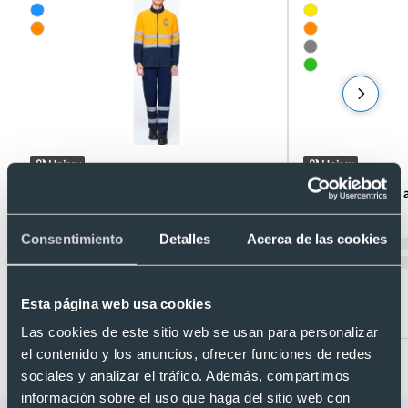
Unisex
Unisex
Chaqueta estilo polar de alta visibilidad
Cazadora bicolor al
Ref. W153
Altair Roly
Ref. H9305
Recíbelo
Consentimiento
Detalles
Acerca de las cookies
Recíbelo
Esta página web usa cookies
Desde 13,21 €
Desde 16,50 €
Las cookies de este sitio web se usan para personalizar
el contenido y los anuncios, ofrecer funciones de redes
sociales y analizar el tráfico. Además, compartimos
información sobre el uso que haga del sitio web con