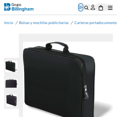
/
/
Inicio
Bolsas y mochilas publicitarias
Carteras portadocumento