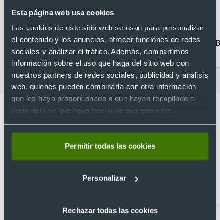
Esta página web usa cookies
Las cookies de este sitio web se usan para personalizar
el contenido y los anuncios, ofrecer funciones de redes
Accesorios de viaje
Bandoleras
B
sociales y analizar el tráfico. Además, compartimos
personalizadas
información sobre el uso que haga del sitio web con
nuestros partners de redes sociales, publicidad y análisis
web, quienes pueden combinarla con otra información
que les haya proporcionado o que hayan recopilado a
partir del uso que haya hecho de sus servicios.
Permitir todas las cookies
Lo que dicen nuestros clientes
4.9
Personalizar
Basado en 1440 reseñas de Google >
Rechazar todas las cookies
Xevi Sañé
Bosco Soler