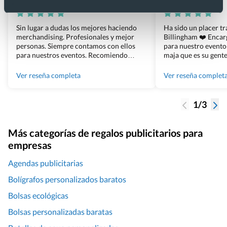
Sin lugar a dudas los mejores haciendo
Ha sido un placer t
merchandising. Profesionales y mejor
Billingham ❤️ Enca
personas. Siempre contamos con ellos
para nuestro evento
para nuestros eventos. Recomiendo
maja que es su gente
Grupo Billingham sin dudar!
los productos cuand
100% recomendado
Ver reseña completa
Ver reseña complet
1/3
Más categorías de regalos publicitarios para
empresas
Agendas publicitarias
Bolígrafos personalizados baratos
Bolsas ecológicas
Bolsas personalizadas baratas