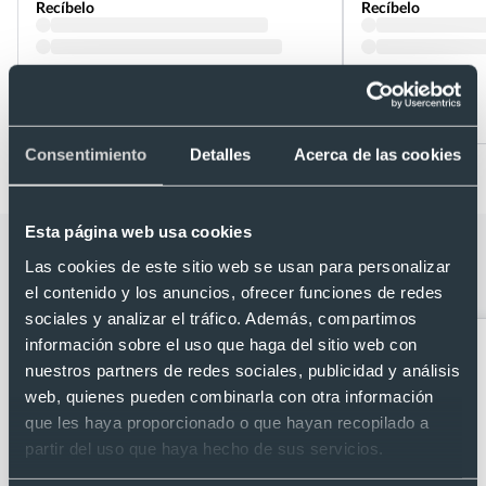
Recíbelo
Recíbelo
Desde 1,79 €
Desde 2,10 €
Consentimiento
Detalles
Acerca de las cookies
Esta página web usa cookies
Categorías relacionadas con Bolígrafo
Las cookies de este sitio web se usan para personalizar
con tinta de 4 colores BIC
el contenido y los anuncios, ofrecer funciones de redes
sociales y analizar el tráfico. Además, compartimos
información sobre el uso que haga del sitio web con
nuestros partners de redes sociales, publicidad y análisis
web, quienes pueden combinarla con otra información
que les haya proporcionado o que hayan recopilado a
partir del uso que haya hecho de sus servicios.