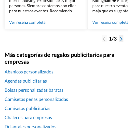
merchandising. Profesionales y mejor
Billingham ❤️ Enca
personas. Siempre contamos con ellos
para nuestro evento
para nuestros eventos. Recomiendo
maja que es su gente
Grupo Billingham sin dudar!
los productos cuand
100% recomendado
Ver reseña completa
Ver reseña complet
1/3
Más categorías de regalos publicitarios para
empresas
Abanicos personalizados
Agendas publicitarias
Bolsas personalizadas baratas
Camisetas peñas personalizadas
Camisetas publicitarias
Chalecos para empresas
Delantales personalizados