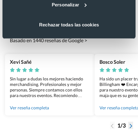
Personalizar
Lo que dicen nuestros clientes
Rechazar todas las cookies
4.9
Basado en 1440 reseñas de Google >
Xevi Sañé
Bosco Soler
Sin lugar a dudas los mejores haciendo
Ha sido un placer t
merchandising. Profesionales y mejor
Billingham ❤️ Enca
personas. Siempre contamos con ellos
para nuestro evento
para nuestros eventos. Recomiendo
maja que es su gente
Grupo Billingham sin dudar!
los productos cuand
100% recomendado
Ver reseña completa
Ver reseña complet
1/3