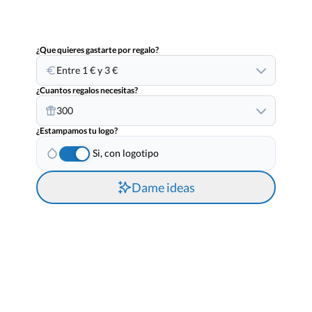
¿Que quieres gastarte por regalo?
Entre 1 € y 3 €
¿Cuantos regalos necesitas?
300
¿Estampamos tu logo?
Si, con logotipo
Dame ideas