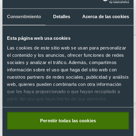
Categorías relacionadas con Bidón de
cristal reciclado para merchandising
Consentimiento
Detalles
Acerca de las cookies
(650 ml)
Esta página web usa cookies
Las cookies de este sitio web se usan para personalizar
el contenido y los anuncios, ofrecer funciones de redes
sociales y analizar el tráfico. Además, compartimos
información sobre el uso que haga del sitio web con
nuestros partners de redes sociales, publicidad y análisis
web, quienes pueden combinarla con otra información
Abridores
Artículos para la cocina
que les haya proporcionado o que hayan recopilado a
personalizados
partir del uso que haya hecho de sus servicios.
Permitir todas las cookies