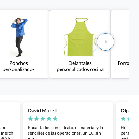
Ponchos
Delantales
Forros po
personalizados
personalizados cocina
David Morell
Olga Na
rupo
Encantados con el trato, el material y la
Hemos rea
l merch
sencillez de las operaciones, un 10, sin
personali
dió lo
más....
gestión ha