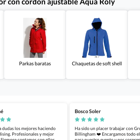
or con cordón ajustable Aqua Roly
Parkas baratas
Chaquetas de soft shell
ñé
Bosco Soler
 a dudas los mejores haciendo
Ha sido un placer trabajar con G
sing. Profesionales y mejor
Billingham ❤️ Encargamos todo e
 Siempre contamos con ellos
para nuestro evento y nos sorpren