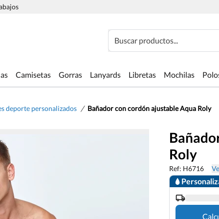
rabajos
Buscar productos...
las
Camisetas
Gorras
Lanyards
Libretas
Mochilas
Polo
/
s deporte personalizados
Bañador con cordón ajustable Aqua Roly
Bañador
Roly
Ref: H6716
Ve
Personali
Calc