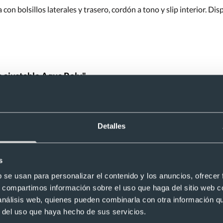
n bolsillos laterales y trasero, cordón a tono y slip interior. Disp
 ajustable Aqua Roly"
una duda, consúltanos y te responderemos con la mayor brevedad p
¿Tienes dudas sobre este producto?
Detalles
s
r con cordón ajustable Aqua Roly
b se usan para personalizar el contenido y los anuncios, ofrecer
s, compartimos información sobre el uso que haga del sitio web 
 análisis web, quienes pueden combinarla con otra información q
r del uso que haya hecho de sus servicios.