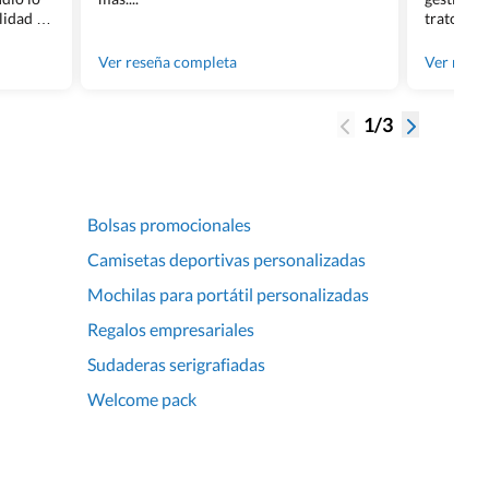
lidad de
trato per
os.
quedara p
gente tan
Ver reseña completa
Ver rese
1/3
Bolsas promocionales
Camisetas deportivas personalizadas
Mochilas para portátil personalizadas
Regalos empresariales
Sudaderas serigrafiadas
Welcome pack