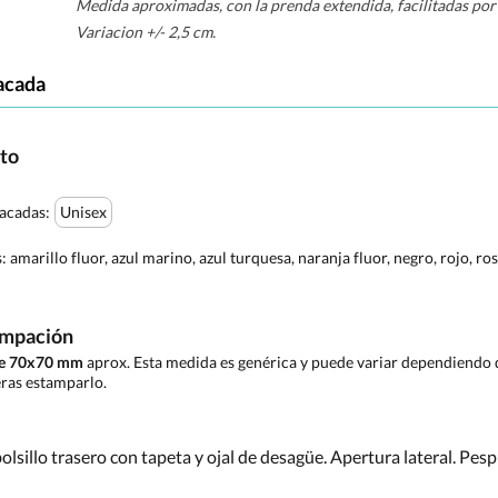
Medida aproximadas, con la prenda extendida, facilitadas por 
Variacion +/- 2,5 cm.
acada
cto
tacadas:
Unisex
s:
amarillo fluor, azul marino, azul turquesa, naranja fluor, negro, rojo, ros
ampación
de 70x70 mm
aprox. Esta medida es genérica y puede variar dependiendo d
ras estamparlo.
olsillo trasero con tapeta y ojal de desagüe. Apertura lateral. Pespu