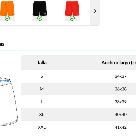
as
Talla
Ancho x largo (c
S
34x37
M
36x38
L
38x39
XL
40x40
XXL
41x42