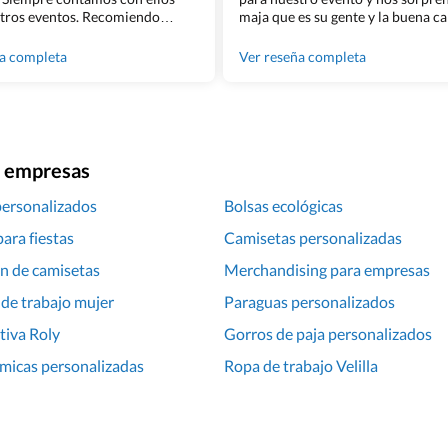
tros eventos. Recomiendo
maja que es su gente y la buena ca
lingham sin dudar!
los productos cuando los recibim
100% recomendado!!
ña completa
Ver reseña completa
ra empresas
personalizados
Bolsas ecológicas
ara fiestas
Camisetas personalizadas
n de camisetas
Merchandising para empresas
de trabajo mujer
Paraguas personalizados
tiva Roly
Gorros de paja personalizados
rmicas personalizadas
Ropa de trabajo Velilla