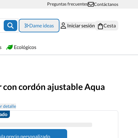
Preguntas frecuentes
Contáctanos
Dame ideas
Iniciar sesión
Cesta
s
Ecológicos
 con cordón ajustable Aqua
r detalle
zado
ula precio personalizado