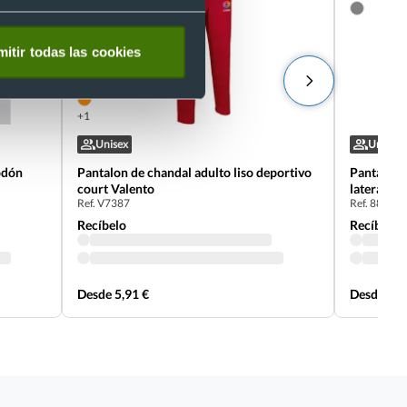
itir todas las cookies
+1
Unisex
Unisex
odón
Pantalon de chandal adulto liso deportivo
Pantalón c
court Valento
laterales 
Ref. V7387
Ref. 88218
Recíbelo
Recíbelo
Desde 5,91 €
Desde 2,5