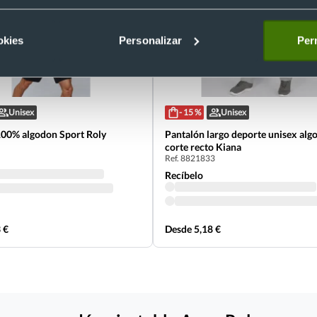
okies
Personalizar
Perm
Unisex
- 15 %
Unisex
00% algodon Sport Roly
Pantalón largo deporte unisex alg
corte recto Kiana
Ref. 8821833
Recíbelo
 €
Desde 5,18 €