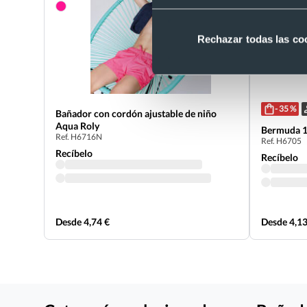
Rechazar todas las co
- 35 %
Bañador con cordón ajustable de niño
Aqua Roly
Bermuda 1
Ref. H6716N
Ref. H6705
Recíbelo
Recíbelo
Desde 4,74 €
Desde 4,13