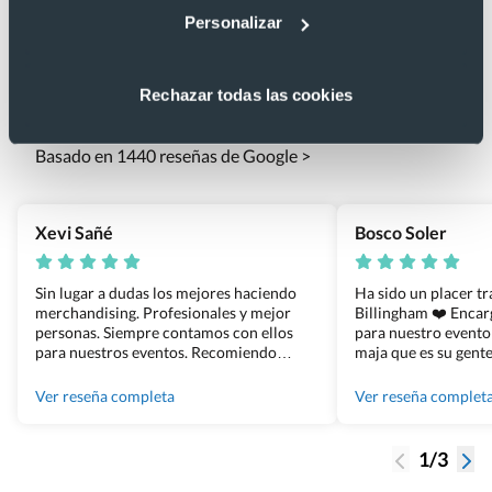
Personalizar
Lo que dicen nuestros clientes
Rechazar todas las cookies
4.9
Basado en 1440 reseñas de Google >
Xevi Sañé
Bosco Soler
Sin lugar a dudas los mejores haciendo
Ha sido un placer t
merchandising. Profesionales y mejor
Billingham ❤️ Enca
personas. Siempre contamos con ellos
para nuestro evento
para nuestros eventos. Recomiendo
maja que es su gente
Grupo Billingham sin dudar!
los productos cuand
100% recomendado
Ver reseña completa
Ver reseña complet
1/3