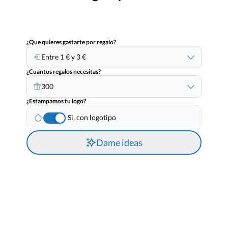
¿Que quieres gastarte por regalo?
Entre 1 € y 3 €
¿Cuantos regalos necesitas?
300
¿Estampamos tu logo?
Si, con logotipo
Dame ideas