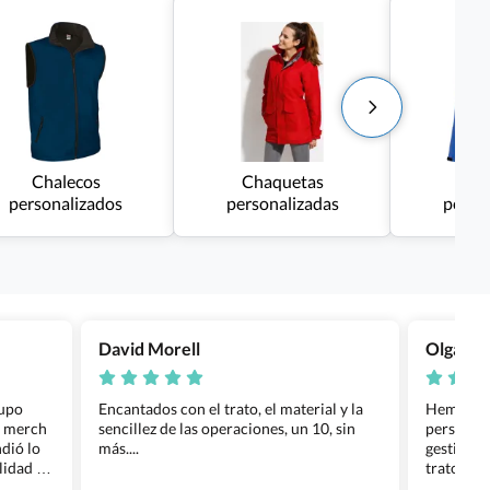
Chalecos
Chaquetas
cha
personalizados
personalizadas
perso
David Morell
Olga Na
rupo
Encantados con el trato, el material y la
Hemos rea
l merch
sencillez de las operaciones, un 10, sin
personali
dió lo
más....
gestión ha
lidad de
trato per
os.
quedara p