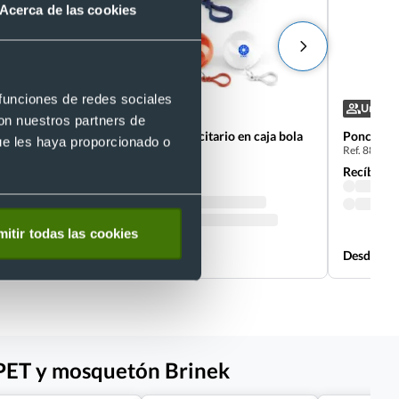
Acerca de las cookies
 funciones de redes sociales
Unisex
Unisex
con nuestros partners de
Poncho de lluvia publicitario en caja bola
Poncho de
ue les haya proporcionado o
Ref. 88948
ISABEL
Ref. 9999214
Recíbelo
Recíbelo
itir todas las cookies
Desde 0,52 €
Desde 1,4
RPET y mosquetón Brinek