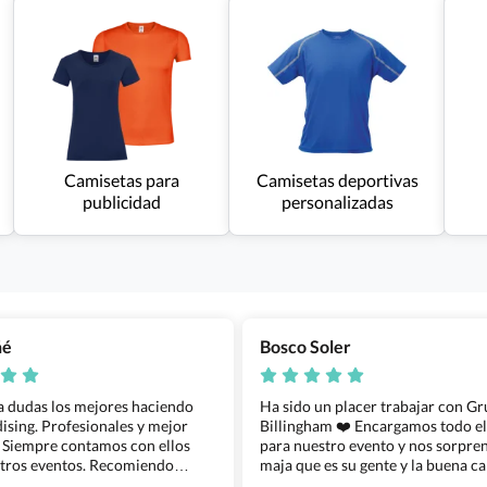
Camisetas para
Camisetas deportivas
publicidad
personalizadas
ñé
Bosco Soler
 a dudas los mejores haciendo
Ha sido un placer trabajar con G
sing. Profesionales y mejor
Billingham ❤️ Encargamos todo e
 Siempre contamos con ellos
para nuestro evento y nos sorpren
tros eventos. Recomiendo
maja que es su gente y la buena ca
lingham sin dudar!
los productos cuando los recibim