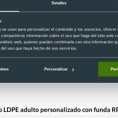
Detalles
s
b se usan para personalizar el contenido y los anuncios, ofrecer
Unisex
s, compartimos información sobre el uso que haga del sitio web 
ble PVC Hinbow
Poncho chubasquero sprinkle
 análisis web, quienes pueden combinarla con otra información q
Ref. 30972
r del uso que haya hecho de sus servicios.
Recíbelo
okies
Personalizar
Perm
 €
Desde 0,31 €
o LDPE adulto personalizado con funda 