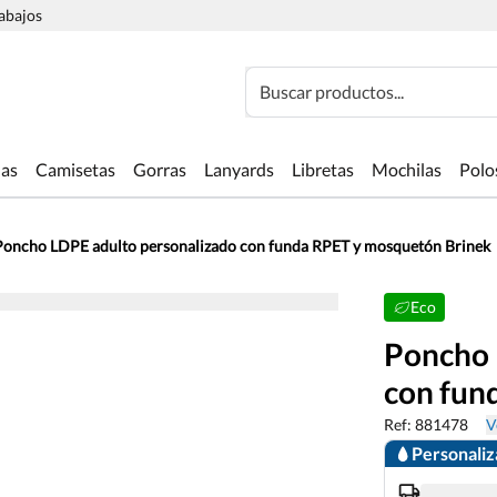
rabajos
Buscar productos...
las
Camisetas
Gorras
Lanyards
Libretas
Mochilas
Polo
Poncho LDPE adulto personalizado con funda RPET y mosquetón Brinek
Eco
Poncho 
con fun
Ref: 881478
V
Personali