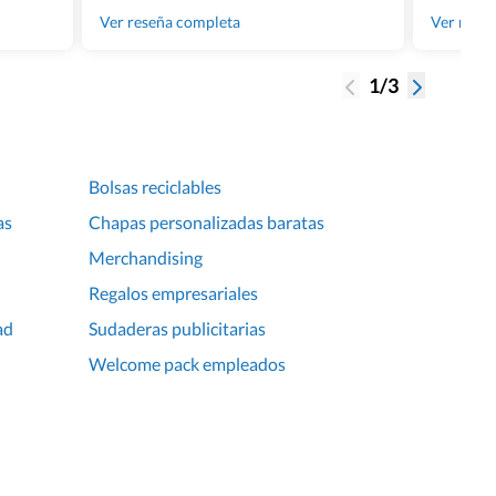
gente tan
Ver reseña completa
Ver rese
1/3
Bolsas reciclables
as
Chapas personalizadas baratas
Merchandising
Regalos empresariales
ad
Sudaderas publicitarias
Welcome pack empleados