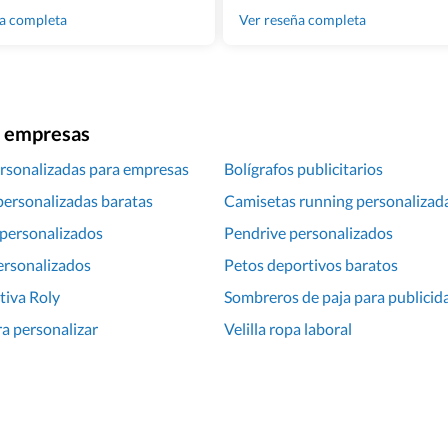
100% recomendado!!
ña completa
Ver reseña completa
ra empresas
rsonalizadas para empresas
Bolígrafos publicitarios
personalizadas baratas
Camisetas running personalizad
personalizados
Pendrive personalizados
ersonalizados
Petos deportivos baratos
tiva Roly
Sombreros de paja para publicid
ra personalizar
Velilla ropa laboral