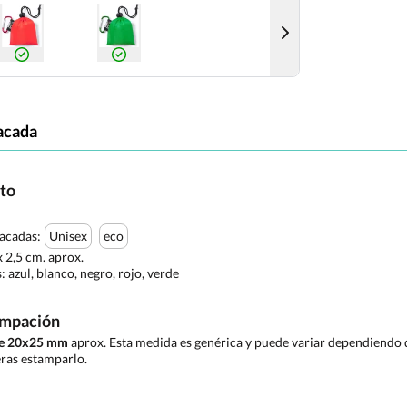
acada
cto
tacadas:
Unisex
eco
x 2,5 cm. aprox.
s:
azul, blanco, negro, rojo, verde
ampación
de 20x25 mm
aprox. Esta medida es genérica y puede variar dependiendo d
ras estamparlo.