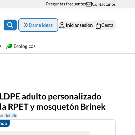
Preguntas frecuentes
Contáctanos
Dame ideas
Iniciar sesión
Cesta
s
Ecológicos
LDPE adulto personalizado
da RPET y mosquetón Brinek
er detalle
zado