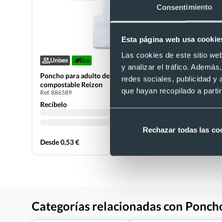
Consentimiento
Esta página web usa cookie
Las cookies de este sitio we
Unisex
Eco
Unisex
y analizar el tráfico. Ademá
Poncho para adulto de PLA 100%
Impermea
redes sociales, publicidad y
Ref. 884551
compostable Reizon
que hayan recopilado a parti
Ref. 886589
Recíbelo
Recíbelo
Rechazar todas las co
Desde 0,53 €
Desde 4,08
Categorías relacionadas con Ponch