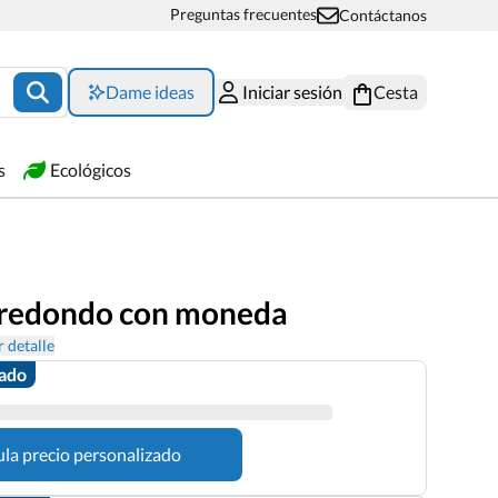
Preguntas frecuentes
Contáctanos
Dame ideas
Iniciar sesión
Cesta
s
Ecológicos
 redondo con moneda
 detalle
zado
ula precio personalizado