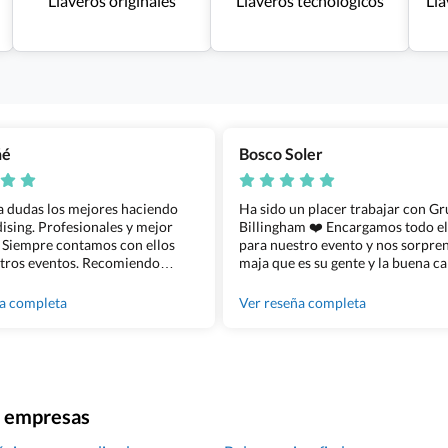
Llaveros originales
Llaveros tecnológicos
Lla
ñé
Bosco Soler
 a dudas los mejores haciendo
Ha sido un placer trabajar con G
sing. Profesionales y mejor
Billingham ❤️ Encargamos todo e
 Siempre contamos con ellos
para nuestro evento y nos sorpren
tros eventos. Recomiendo
maja que es su gente y la buena ca
lingham sin dudar!
los productos cuando los recibim
100% recomendado!!
ña completa
Ver reseña completa
ra empresas