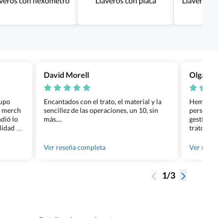
veros con flexómetro
Llaveros con placa
Llaveros p
ba
David Morell
Olga Na
rupo
Encantados con el trato, el material y la
Hemos rea
l merch
sencillez de las operaciones, un 10, sin
personali
dió lo
más....
gestión ha
lidad de
trato per
os.
quedara p
gente tan
Ver reseña completa
Ver rese
1/3