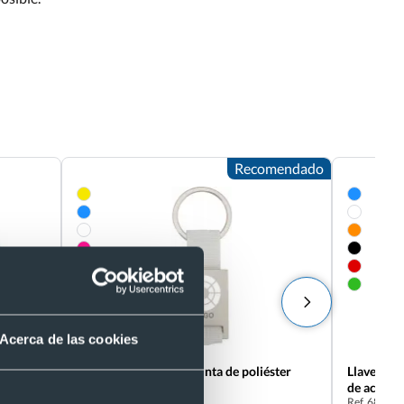
Recomendado
Acerca de las cookies
ales en
Llavero de metal con cinta de poliéster
Llavero p
Ref. 889274
de acero i
Ref. 68877