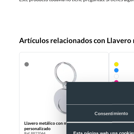
Artículos relacionados con Llaver
Consentimiento
Llavero metálico con moneda extraíble
Llavero po
personalizado
personali
Esta página web usa cookie
Ref. 8822044
Ref. 883298