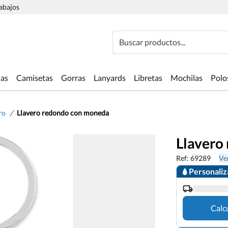
rabajos
Buscar productos...
las
Camisetas
Gorras
Lanyards
Libretas
Mochilas
Polo
/
ro
Llavero redondo con moneda
Llavero
Ref: 69289
Ver
Personali
Calc