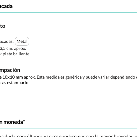
acada
cto
tacadas:
Metal
 3,5 cm. aprox.
s:
plata brillante
ampación
de 10x10 mm
aprox. Esta medida es genérica y puede variar dependiendo d
ras estamparlo.
on moneda"
una duda, consúltanos y te responderemos con la mayor brevedad p