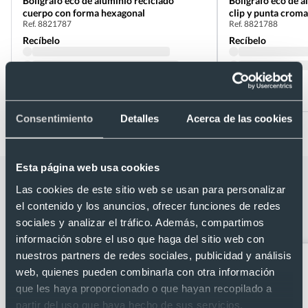
Bolígrafo eco de aluminio reciclado
Bolígrafo eco de a
cuerpo con forma hexagonal
clip y punta crom
Ref. 8821787
Ref. 8821788
Recíbelo
Recíbelo
Desde 0,27 €
Desde 0,30 €
Consentimiento
Detalles
Acerca de las cookies
Esta página web usa cookies
Categorías relacionadas con Bolígrafo
Las cookies de este sitio web se usan para personalizar
ecológico de aluminio reciclado
el contenido y los anuncios, ofrecer funciones de redes
acabado brillante pulsador retráctil
sociales y analizar el tráfico. Además, compartimos
información sobre el uso que haga del sitio web con
nuestros partners de redes sociales, publicidad y análisis
web, quienes pueden combinarla con otra información
que les haya proporcionado o que hayan recopilado a
partir del uso que haya hecho de sus servicios.