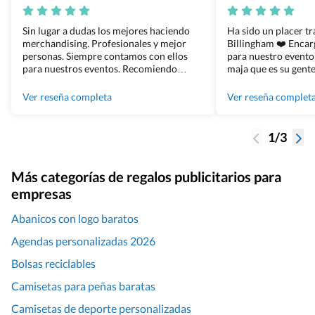
Sin lugar a dudas los mejores haciendo
Ha sido un placer t
merchandising. Profesionales y mejor
Billingham ❤️ Enca
personas. Siempre contamos con ellos
para nuestro evento
para nuestros eventos. Recomiendo
maja que es su gente
Grupo Billingham sin dudar!
los productos cuand
100% recomendado
Ver reseña completa
Ver reseña complet
1/3
Más categorías de regalos publicitarios para
empresas
Abanicos con logo baratos
Agendas personalizadas 2026
Bolsas reciclables
Camisetas para peñas baratas
Camisetas de deporte personalizadas