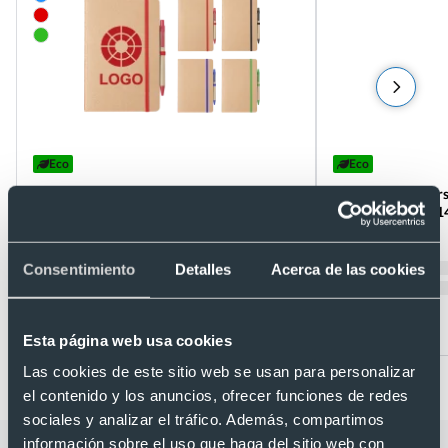
Eco
Eco
Libreta ecológica de cartón reciclado con
Bloc notas A5 per
boli y goma 15 x 21 cm
hierba reciclada 1
Ref. 886837
Ref. 8820943
Recíbelo
Recíbelo
Consentimiento
Detalles
Acerca de las cookies
Desde 0,60 €
Desde 0,81 €
Esta página web usa cookies
Las cookies de este sitio web se usan para personalizar
el contenido y los anuncios, ofrecer funciones de redes
sociales y analizar el tráfico. Además, compartimos
información sobre el uso que haga del sitio web con