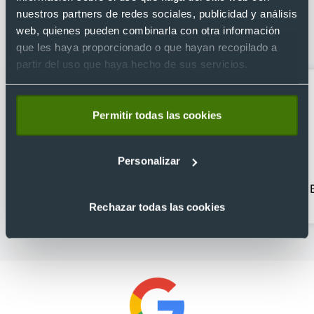
Categorías relacionadas con Libreta
nuestros partners de redes sociales, publicidad y análisis
ecológica personalizada con portada
web, quienes pueden combinarla con otra información
rígida 14,7 x 21 cm
que les haya proporcionado o que hayan recopilado a
partir del uso que haya hecho de sus servicios.
Permitir todas las cookies
Personalizar
Agendas personalizadas
Bolígrafos con estuche
2026
Rechazar todas las cookies