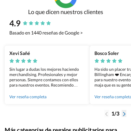
Lo que dicen nuestros clientes
4.9
Basado en 1440 reseñas de Google >
Xevi Sañé
Bosco Soler
Sin lugar a dudas los mejores haciendo
Ha sido un placer t
merchandising. Profesionales y mejor
Billingham ❤️ Enca
personas. Siempre contamos con ellos
para nuestro evento
para nuestros eventos. Recomiendo
maja que es su gente
Grupo Billingham sin dudar!
los productos cuand
100% recomendado
Ver reseña completa
Ver reseña complet
1/3
Más categorías de regalos publicitarios para